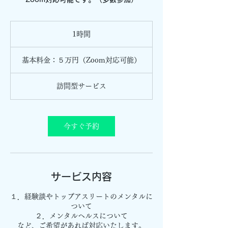
1時間
1
時
基
本
基本料金：５万円（Zoom対応可能）
料
金：
５
訪問型サービス
万
円
（Zoom
対
応
可
今すぐ予約
能）
サービス内容
１．経験談やトップアスリートのメンタルに
ついて
２．メンタルヘルスについて