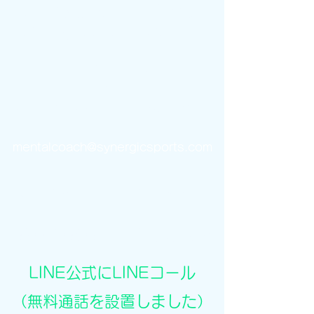
シナジックスポーツ株式会社
​SYnegic Sports Co.Ltd.
本社（九州）
​​〒879-5114
大分県由布市湯布院町川北字深山1768-15
mentalcoach@synergicsports.com
synergic.sports@gmail.com
090-1080-4729
(ｼﾅｼﾞｯｸ)
LINE公式にLINEコール
（無料通話を設置しました）