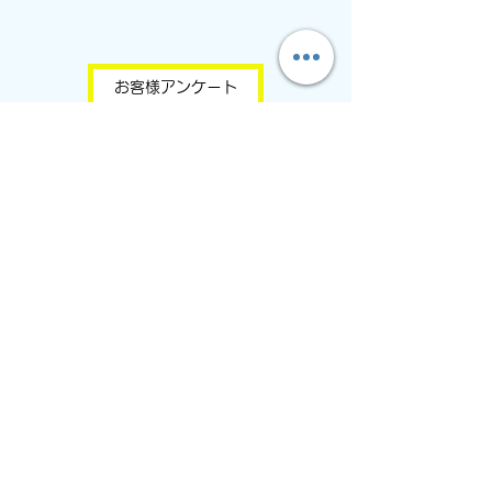
お客様アンケート
更新履歴
20201209
:ホームページ公開
20201211
:個人情報保護方針（プライバシーポリシー）追加​
20201212
:ホームに心のバランスを追加​
20201222
:SNSをリンク及びお客様アンケートを追加
20210106
:トップページにGoogle AdSenes広告を追加
20210331
:消費税込みの金額説明を追記
20210401
:ブログページを追加
20210403
:おすすめページを追加​
20210415
:Googleプログラムポリシー遵守記載リンクを追加
20210430
:LINE公式アカウントリンクを追加
20210518
:心と体のメイキングブログのリンクボタンを追加
20210525
:LINE公式アカウントによるLINE広告を掲載開始
20210526
:Google広告停止⇒注意喚起を記載及びGoogleアナリティクス監視対
策
20210531
:Googleプログラムポリシー対策として追記を記載及び表示位置を変更